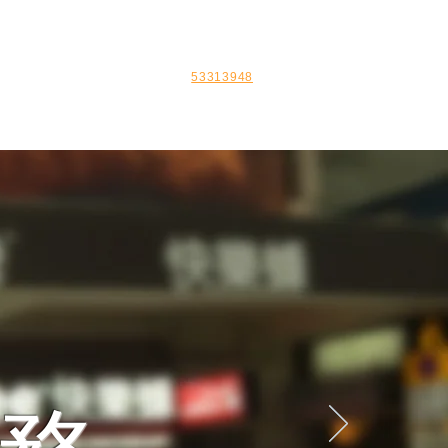
客戶分佈易
聯絡我們
預約 睇舖電話
53313948